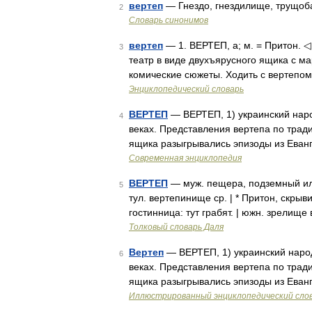
вертеп
— Гнездо, гнездилище, трущоба
2
Словарь синонимов
вертеп
— 1. ВЕРТЕП, а; м. = Притон. ◁ 
3
театр в виде двухъярусного ящика с м
комические сюжеты. Ходить с вертепом
Энциклопедический словарь
ВЕРТЕП
— ВЕРТЕП, 1) украинский наро
4
веках. Представления вертепа по трад
ящика разыгрывались эпизоды из Еван
Современная энциклопедия
ВЕРТЕП
— муж. пещера, подземный или
5
тул. вертепинище ср. | * Притон, скрыв
гостинница: тут грабят. | южн. зрелищ
Толковый словарь Даля
Вертеп
— ВЕРТЕП, 1) украинский народ
6
веках. Представления вертепа по трад
ящика разыгрывались эпизоды из Еван
Иллюстрированный энциклопедический сло