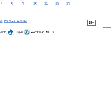
7
8
9
10
11
12
13
ка
,
Реклама на сайте
18+
omla,
Drupal,
WordPress, MODx.