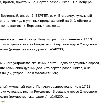
, притон, пристанище. Вертеп разбойников. . Ср. пещера …
Вертепный, ая, ое. 2. ВЕРТЕП, а; м. В старину: кукольный
арионетками для уличных представлений на библейские и
 по ярмаркам. ◁ Вертепный, ая, ое …
дный кукольный театр. Получил распространение в 17 19
иции устраивались на Рождество. В верхнем ярусе 2 ярусного
гелия (рождественская драма), в&#8230; …
 иного устройства скрытный притон; едва подступные овраги,
ище каких либо дурных дел. Это вертеп разбойников, а не
е в лицах, устроенное в малом&#8230; …
ный кукольный театр. Получил распространение в 17 19
иции устраивались на Рождество. В верхнем ярусе 2 ярусного
гелия (рождественская драма), в&#8230; …
варь