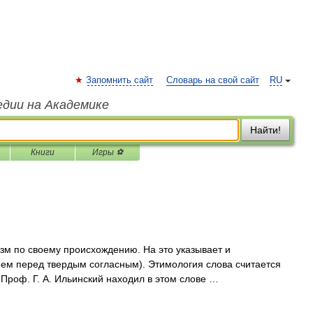
Запомнить сайт
Словарь на свой сайт
RU
едии на Академике
Найти!
Книги
Игры ⚽
м по своему происхождению. На это указывает и
ием перед твердым согласным). Этимология слова считается
. Проф. Г. А. Ильинский находил в этом слове …