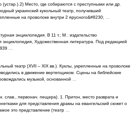
(устар.).2) Место, где собираются с преступными или др.
родный украинский кукольный театр, получивший
крепленные на проволоке внутри 2 ярусного&#8230; …
рная энциклопедия. В 11 т.; М.: издательство
я энциклопедия, Художественная литература. Под редакцией
1939 …
ьный театр (XVII – XIX вв.). Куклы, укрепленные на проволоке
риводились в движение вертепщиком. Сцены на библейские
ровождались музыкой, основанной …
. слав., первонач. пещера). 1. Притон, место разврата и
ионетками для представления драмы на евангельский сюжет о
 Самое это представление (театр …