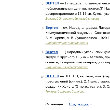
ВЕРТЕП
— 1) пещера; потаенное место 
7
неблаговидными целями, притон.3) На
распространение в 17 19 вв. Куклы, у
Большой Энциклопедический словарь
Вертеп
— см. Народная драма. Литерату
8
Коммунистической академии, Советска
В. М. Фриче, А. В. Луначарского. 1929 
Литературная энциклопедия
Вертеп
— 1) народный украинский кукол
9
внутри 2 ярусного ящика – вертепа, п
сюжеты, сатирические интермедии соп
Энциклопедия культурологии
ВЕРТЕП
— ВЕРТЕП, вертепа, муж. (церк
10
преступлений (книжн.). 2. Ящик с мар
рождении Христа (Этногр., театр.). 3.
Толковый словарь Ушакова
Страницы
Следующая
→