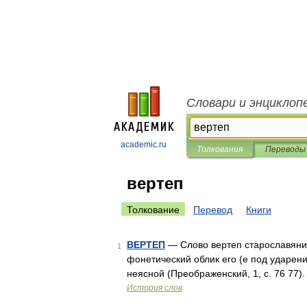
Словари и энциклоп
academic.ru
Толкования
Переводы
вертеп
Толкование
Перевод
Книги
ВЕРТЕП
— Слово вертеп старославяниз
1
фонетический облик его (е под ударен
неясной (Преображенский, 1, с. 76 77)
История слов