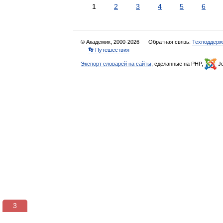
1
2
3
4
5
6
© Академик, 2000-2026
Обратная связь:
Техподдерж
👣 Путешествия
Экспорт словарей на сайты
, сделанные на PHP,
Jo
3